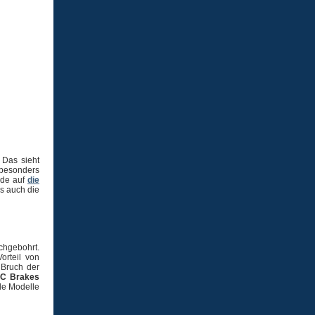
 Das sieht
 besonders
rde auf
die
ls auch die
chgebohrt.
orteil von
 Bruch der
C Brakes
le Modelle