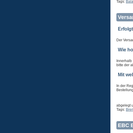
Tags:
Bala
Versa
Erfolg
Der Versan
Wie ho
Innerhalb
bitte der 
Mit we
In der Reg
Bestellung
abgelegt 
Tags:
Bre
EBC B