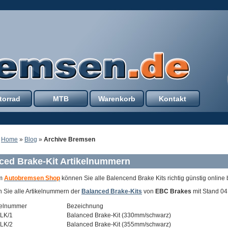
torrad
MTB
Warenkorb
Kontakt
:
Home
»
Blog
»
Archive Bremsen
ced Brake-Kit Artikelnummern
em
Autobremsen Shop
können Sie alle Balencend Brake Kits richtig günstig online 
n Sie alle Artikelnummern der
Balanced Brake-Kits
von
EBC Brakes
mit Stand 04
kelnummer
Bezeichnung
LK/1
Balanced Brake-Kit (330mm/schwarz)
LK/2
Balanced Brake-Kit (355mm/schwarz)