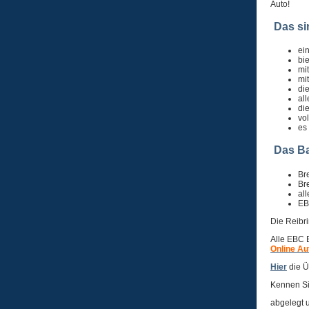
Auto!
Das si
ei
bi
mi
mi
di
al
di
vo
es
Das Ba
Br
Br
al
EB
Die Reibri
Alle EBC 
Online A
Hier
die Ü
Kennen Si
abgelegt 