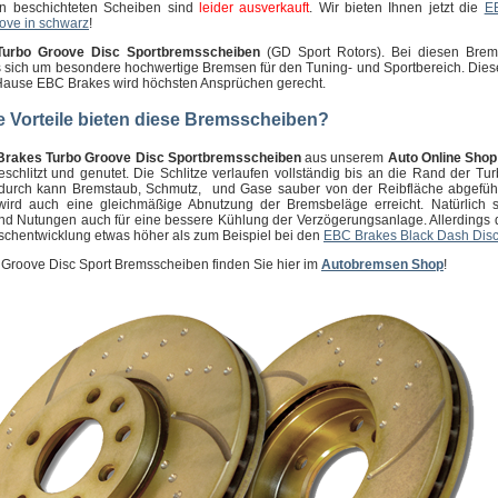
n beschichteten Scheiben sind
leider ausverkauft
. Wir bieten Ihnen jetzt die
E
ove in schwarz
!
urbo Groove Disc Sportbremsscheiben
(GD Sport Rotors). Bei diesen Brem
s sich um besondere hochwertige Bremsen für den Tuning- und Sportbereich. Dies
ause EBC Brakes wird höchsten Ansprüchen gerecht.
 Vorteile bieten diese Bremsscheiben?
Brakes
Turbo Groove Disc Sportbremsscheiben
aus unserem
Auto Online Shop
eschlitzt und genutet. Die Schlitze verlaufen vollständig bis an die Rand der Tu
durch kann Bremstaub, Schmutz, und Gase sauber von der Reibfläche abgefüh
ird auch eine gleichmäßige Abnutzung der Bremsbeläge erreicht. Natürlich 
und Nutungen auch für eine bessere Kühlung der Verzögerungsanlage. Allerdings d
schentwicklung etwas höher als zum Beispiel bei den
EBC Brakes Black Dash Dis
 Groove Disc Sport Bremsscheiben finden Sie hier im
Autobremsen Shop
!