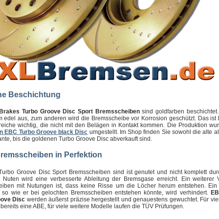
ne Beschichtung
Brakes Turbo Groove Disc Sport Bremsscheiben
sind goldfarben beschichtet.
 edel aus, zum anderen wird die Bremsscheibe vor Korrosion geschützt. Das ist
ereiche wichtig, die nicht mit den Belägen in Kontakt kommen. Die Produktion wu
n EBC Turbo Groove black Disc
umgestellt. Im Shop finden Sie sowohl die alte a
nte, bis die goldenen Turbo Groove Disc abverkauft sind.
remsscheiben in Perfektion
urbo Groove Disc Sport Bremsscheiben sind ist genutet und nicht komplett dur
 Nuten wird eine verbesserte Ableitung der Bremsgase erreicht. Ein weiterer V
iben mit Nutungen ist, dass keine Risse um die Löcher herum entstehen. Ein
 so wie er bei gelochten Bremsscheiben entstehen könnte, wird verhindert.
EB
oove Disc
werden äußerst präzise hergestellt und genauestens gewuchtet. Für vie
bereits eine ABE, für viele weitere Modelle laufen die TÜV Prüfungen.