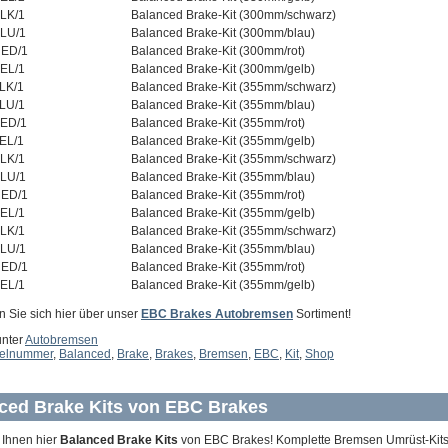
LK/1
Balanced Brake-Kit (300mm/schwarz)
LU/1
Balanced Brake-Kit (300mm/blau)
ED/1
Balanced Brake-Kit (300mm/rot)
EL/1
Balanced Brake-Kit (300mm/gelb)
LK/1
Balanced Brake-Kit (355mm/schwarz)
LU/1
Balanced Brake-Kit (355mm/blau)
ED/1
Balanced Brake-Kit (355mm/rot)
EL/1
Balanced Brake-Kit (355mm/gelb)
LK/1
Balanced Brake-Kit (355mm/schwarz)
LU/1
Balanced Brake-Kit (355mm/blau)
ED/1
Balanced Brake-Kit (355mm/rot)
EL/1
Balanced Brake-Kit (355mm/gelb)
LK/1
Balanced Brake-Kit (355mm/schwarz)
LU/1
Balanced Brake-Kit (355mm/blau)
ED/1
Balanced Brake-Kit (355mm/rot)
EL/1
Balanced Brake-Kit (355mm/gelb)
n Sie sich hier über unser
EBC Brakes Autobremsen
Sortiment!
unter
Autobremsen
kelnummer
,
Balanced
,
Brake
,
Brakes
,
Bremsen
,
EBC
,
Kit
,
Shop
ced Brake Kits von EBC Brakes
 Ihnen hier
Balanced Brake Kits
von EBC Brakes! Komplette Bremsen Umrüst-Kits 