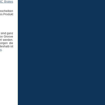
BC Brakes
sscheiben
es Produkt
sind ganz
rbo Groove
rt werden.
sorgen die
eshalb ist
cs
.