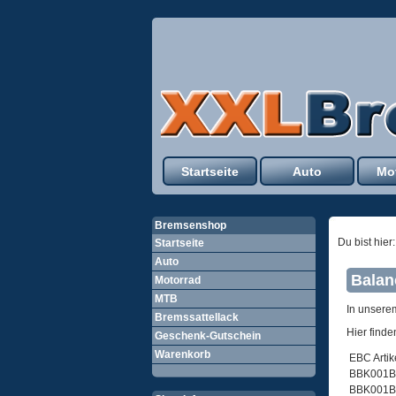
Startseite
Auto
Mo
Bremsenshop
Du bist hier
Startseite
Auto
Balan
Motorrad
MTB
In unser
Bremssattellack
Hier finde
Geschenk-Gutschein
Warenkorb
EBC Arti
BBK001B
BBK001B