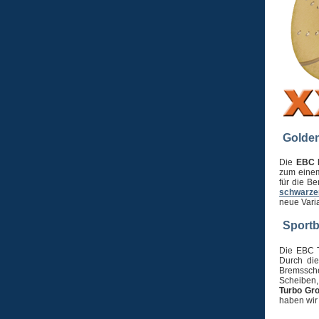
Golde
Die
EBC 
zum einem
für die B
schwarze
neue Varia
Sportb
Die EBC T
Durch die
Bremssche
Scheiben,
Turbo Gr
haben wir 