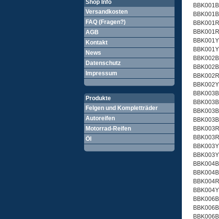
Shop Info
BBK001B
Versandkosten
BBK001B
FAQ (Fragen?)
BBK001R
BBK001R
AGB
BBK001Y
Kontakt
BBK001Y
News
BBK002B
Datenschutz
BBK002B
Impressum
BBK002R
BBK002Y
BBK003B
Produkte
BBK003B
Felgen und Kompletträder
BBK003B
Autoreifen
BBK003B
Motorrad-Reifen
BBK003R
BBK003R
Öl
BBK003Y
BBK003Y
BBK004B
BBK004B
BBK004R
BBK004Y
BBK006B
BBK006B
BBK006B