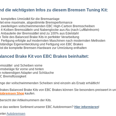
nd die wichtigsten Infos zu diesem Bremsen Tuning Kit:
n komplettes Umrüstkit für die Bremsanlage
etet eine maximale, abgestimmte Bremsperformance
t zweiteiligen vollschwimmenden EBC High-Carbon Bremsscheiben
t 4-Kolben Bremssätteln und Nabenglocke aus Alu (nach Luftfahrtnorm)
e Anbauteile der Bremssättel sind zu 100% aus Edelstahl
le Teile des Balanced Brake Kits in perfekter Verarbeitung
e Fertigung erfolgte auf modernsten Maschinen nach modernsten Methoden
llständige Eigenentwicklung und Fertigung von EBC Brakes
 ist die komplette Bremsen-Hardware zur Umrüstung enthalten
lanced Brake Kit von EBC Brakes beinhaltet:
emssättel und Scheiben vorne
emsbeläge für vorne und hinten
le notwendigen Adapter und Schläuche
C Bremsflüssigkeit
nge der vollschwimmenden Scheiben sind einzeln als Ersatz erhältlich!
Brakes Balanced Brake Kits von EBC Brakes können Sie besonders preiswert in u
utobremsen Shop
kaufen.
bersicht der Artikelnummern der Kits.
e das weitere Sortiment unserer EBC Autobremsen?
Hier informieren
!
unter
Autobremsen