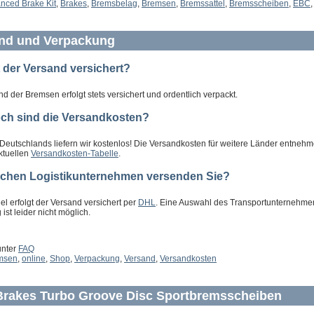
nced Brake Kit
,
Brakes
,
Bremsbelag
,
Bremsen
,
Bremssattel
,
Bremsscheiben
,
EBC
nd und Verpackung
t der Versand versichert?
d der Bremsen erfolgt stets versichert und ordentlich verpackt.
ch sind die Versandkosten?
 Deutschlands liefern wir kostenlos! Die Versandkosten für weitere Länder entneh
aktuellen
Versandkosten-Tabelle
.
lchen Logistikunternehmen versenden Sie?
el erfolgt der Versand versichert per
DHL
. Eine Auswahl des Transportunternehmen
 ist leider nicht möglich.
unter
FAQ
msen
,
online
,
Shop
,
Verpackung
,
Versand
,
Versandkosten
rakes Turbo Groove Disc Sportbremsscheiben