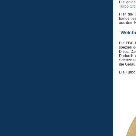
Die golde
Turbo Gro
Hier die
T
handelt e
aus dem H
Welche
Die
EBC 
speziell g
Discs. Da
Dadurch w
Schlitze 
die Geräu
Die Turbo