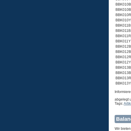
BBK010B
BBK010B
BBK010R
BBK010Y
BBK011B
BBK011B
BBK011R
BBK011Y
BBK012B
BBK012B
BBK012R
BBK012Y
BBK013B
BBK013B
BBK013R
BBK013Y
Informiere
abgelegt 
Tags:
Arti
Balan
Wir bieten