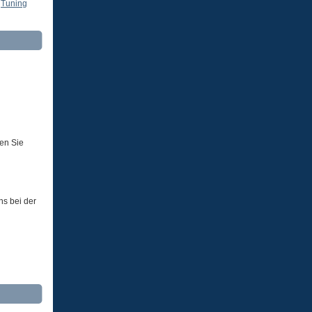
,
Tuning
men Sie
s bei der