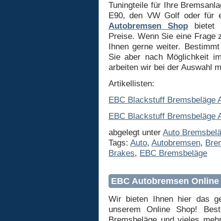
Tuningteile für Ihre Bremsan
E90, den VW Golf oder für 
Autobremsen Shop
bietet 
Preise. Wenn Sie eine Frage 
Ihnen gerne weiter. Bestimm
Sie aber nach Möglichkeit 
arbeiten wir bei der Auswahl 
Artikellisten:
EBC Blackstuff Bremsbeläge Ar
EBC Blackstuff Bremsbeläge Ar
abgelegt unter
Auto Bremsbel
Tags:
Auto
,
Autobremsen
,
Bre
Brakes
,
EBC Bremsbeläge
EBC Autobremsen Online
Wir bieten Ihnen hier das 
unserem Online Shop! Beste
Bremsbeläge und vieles mehr 