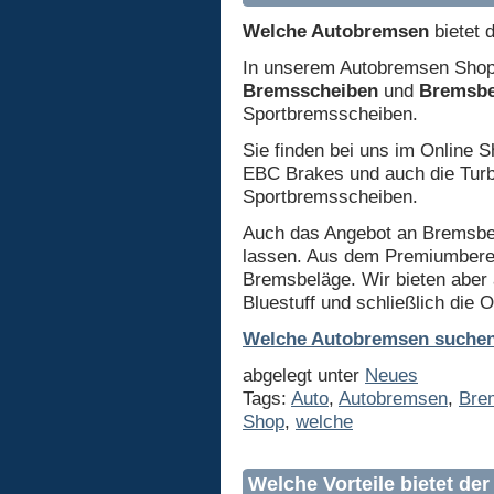
Welche Autobremsen
bietet 
In unserem Autobremsen Shop
Bremsscheiben
und
Bremsbe
Sportbremsscheiben.
Sie finden bei uns im Online S
EBC Brakes und auch die Tur
Sportbremsscheiben.
Auch das Angebot an Bremsbe
lassen. Aus dem Premiumbereic
Bremsbeläge. Wir bieten aber a
Bluestuff und schließlich die
Welche Autobremsen suchen
abgelegt unter
Neues
Tags:
Auto
,
Autobremsen
,
Bre
Shop
,
welche
Welche Vorteile bietet d