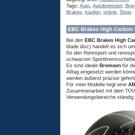
Tags:
Auto
,
Autobremsen
,
Bre
Brakes
,
kaufen
,
online
,
Shop
EBC Brakes High Carbon 
Bei den
EBC Brakes High Ca
blade disc) handelt es sich u
für den Rennsport und rennspo
schwarzen Sportbremsscheiben
Es sind ideale
Bremsen
für di
Alltag eingesetzt werden kön
werden äußerst präzise geferti
Für viele Modelle liegt eine
A
Zusammenarbeit mit dem TÜV 
Verwendungsbereiche ständig e