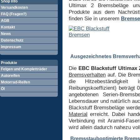
Shop Info
Ultimax 2 Bremsbeläge un
Versandkosten
Produkte aus dem Nachrüstb
FAQ (Fragen?)
finden Sie in unserem
Bremse
AGB
Kontakt
News
Datenschutz
Impressum
Ausgezeichnetes Bremsverha
Produkte
Die
EBC Blackstuff Ultimax
Felgen und Kompletträder
Bremsverhalten
auf. Die Brem
Autoreifen
die Hitzebeständigkeit
Motorrad-Reifen
Reibungskoeffizient) beträgt 0
Öl
angebotenen Serien-Bremsbe
Lebensdauer und natürlich au
Blackstuff Bremsbeläge werde
Material
erreicht. Dabei hande
Verbindung mit Aramid-Faser
wird allein dadurch nahezu vol
Bremsstauboptimierte Brems