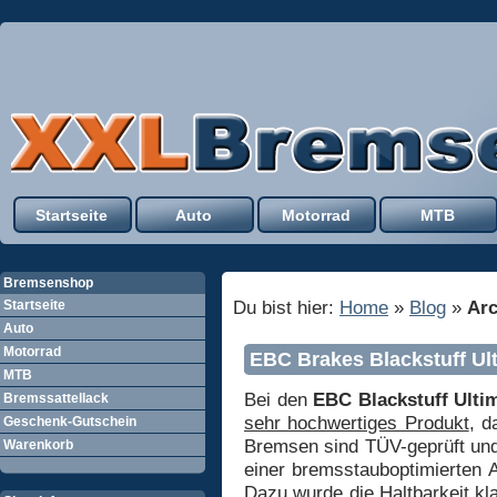
Startseite
Auto
Motorrad
MTB
Bremsenshop
Du bist hier:
Home
»
Blog
»
Ar
Startseite
Auto
Motorrad
EBC Brakes Blackstuff Ul
MTB
Bei den
EBC Blackstuff Ulti
Bremssattellack
sehr hochwertiges Produkt
, d
Geschenk-Gutschein
Bremsen sind TÜV-geprüft und 
Warenkorb
einer bremsstauboptimierten 
Dazu wurde die Haltbarkeit kl