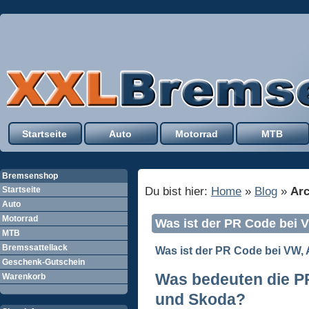
Startseite
Auto
Motorrad
MTB
Bremsenshop
Du bist hier:
Home
»
Blog
»
Arc
Startseite
Auto
Motorrad
Was ist der PR Code bei 
MTB
Bremssattellack
Was ist der
PR Code
bei VW, 
Geschenk-Gutschein
Was bedeuten die
P
Warenkorb
und Skoda?