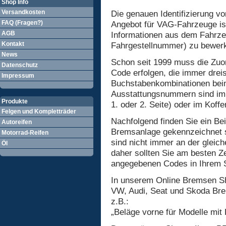
Shop Info
Versandkosten
Die genauen Identifizierung 
FAQ (Fragen?)
Angebot für VAG-Fahrzeuge ist
AGB
Informationen aus dem Fahrze
Kontakt
Fahrgestellnummer) zu bewerk
News
Schon seit 1999 muss die Zu
Datenschutz
Code erfolgen, die immer dreis
Impressum
Buchstabenkombinationen beinh
Ausstattungsnummern sind imm
Produkte
1. oder 2. Seite) oder im Koff
Felgen und Kompletträder
Nachfolgend finden Sie ein Be
Autoreifen
Bremsanlage gekennzeichnet 
Motorrad-Reifen
sind nicht immer an der gleich
Öl
daher sollten Sie am besten Zei
angegebenen Codes in Ihrem Se
In unserem Online Bremsen Sh
VW, Audi, Seat und Skoda Br
z.B.:
„Beläge vorne für Modelle mit