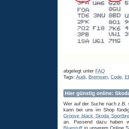
abgelegt unter
FAQ
Tags:
Audi
,
Bremsen
,
Code
,
E
Hier günstig online: Sko
Wer auf der Suche nach z.B.
kann bei uns im Shop fündi
Groove black Skoda Sportbr
an. Passend dazu haben w
Bluestuff
in unserem Online Sh