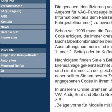
Shop Info
Versandkosten
Die genauen Identifizierung 
FAQ (Fragen?)
Angebot für VAG-Fahrzeuge ist
AGB
Informationen aus dem Fahrze
Kontakt
Fahrgestellnummer) zu bewerk
News
Schon seit 1999 muss die Zu
Datenschutz
Code erfolgen, die immer dreis
Impressum
Buchstabenkombinationen beinh
Ausstattungsnummern sind imm
Produkte
1. oder 2. Seite) oder im Koff
Felgen und Kompletträder
Nachfolgend finden Sie ein Be
Autoreifen
Bremsanlage gekennzeichnet 
Motorrad-Reifen
sind nicht immer an der gleich
Öl
daher sollten Sie am besten Zei
angegebenen Codes in Ihrem Se
In unserem Online Bremsen Sh
VW, Audi, Seat und Skoda Br
z.B.:
„Beläge vorne für Modelle mit