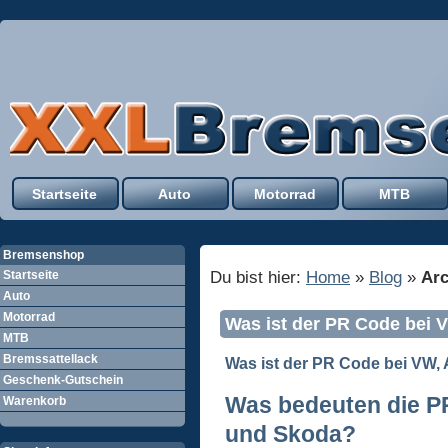
Startseite
Auto
Motorrad
MTB
Bremsenshop
Du bist hier:
Home
»
Blog
»
Arc
Startseite
Auto
Motorrad
Was ist der PR Code bei 
MTB
Bremssattellack
Was ist der
PR Code
bei VW, 
Geschenk-Gutschein
Was bedeuten die
P
Warenkorb
und Skoda?