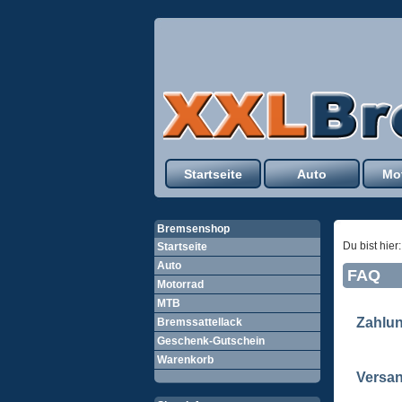
Startseite
Auto
Mo
Bremsenshop
Du bist hier
Startseite
Auto
FAQ
Motorrad
MTB
Zahlun
Bremssattellack
Geschenk-Gutschein
Warenkorb
Versa