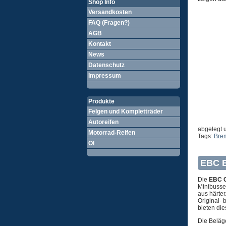
Shop Info
Versandkosten
FAQ (Fragen?)
AGB
Kontakt
News
Datenschutz
Impressum
Produkte
Felgen und Kompletträder
Autoreifen
abgelegt 
Motorrad-Reifen
Tags:
Bre
Öl
EBC B
Die
EBC C
Minibusse
aus härte
Original-
bieten di
Die Beläg