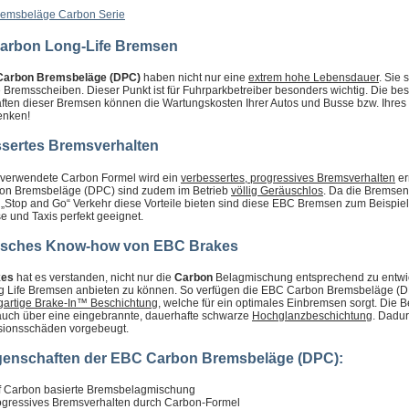
arbon Long-Life Bremsen
arbon Bremsbeläge (DPC)
haben nicht nur eine
extrem hohe Lebensdauer
. Sie
 Bremsscheiben. Dieser Punkt ist für Fuhrparkbetreiber besonders wichtig. Die b
ften dieser Bremsen können die Wartungskosten Ihrer Autos und Busse bzw. Ihres
enken!
sertes Bremsverhalten
 verwendete Carbon Formel wird ein
verbessertes, progressives Bremsverhalten
er
n Bremsbeläge (DPC) sind zudem im Betrieb
völlig Geräuschlos
. Da die Bremsen
 „Stop and Go“ Verkehr diese Vorteile bieten sind diese EBC Bremsen zum Beispiel
e und Taxis perfekt geeignet.
isches Know-how von EBC Brakes
kes
hat es verstanden, nicht nur die
Carbon
Belagmischung entsprechend zu entwi
g Life Bremsen anbieten zu können. So verfügen die EBC Carbon Bremsbeläge (
gartige Brake-In™ Beschichtung
, welche für ein optimales Einbremsen sorgt. Die 
auch über eine eingebrannte, dauerhafte schwarze
Hochglanzbeschichtung
. Dadur
osionsschäden vorgebeugt.
genschaften der EBC Carbon Bremsbeläge (DPC):
f Carbon basierte Bremsbelagmischung
ogressives Bremsverhalten durch Carbon-Formel