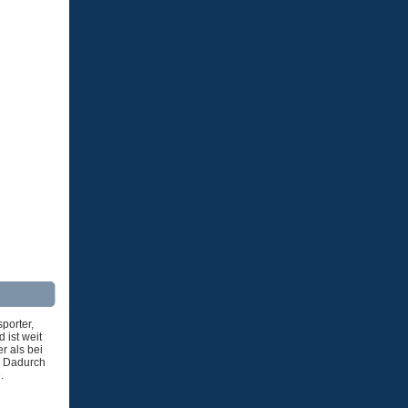
porter,
 ist weit
r als bei
. Dadurch
.