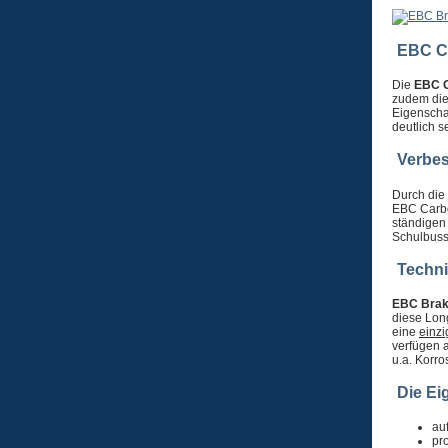
EBC C
Die
EBC C
zudem die
Eigenscha
deutlich s
Verbes
Durch die
EBC Carbo
ständigen
Schulbuss
Techn
EBC Bra
diese Lon
eine
einzi
verfügen 
u.a. Korr
Die Ei
au
pr