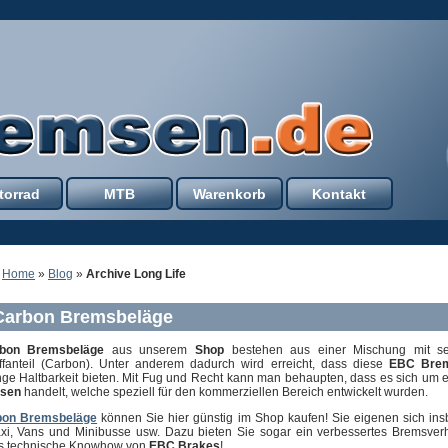
torrad
MTB
Warenkorb
Kontakt
:
Home
»
Blog
»
Archive Long Life
arbon Bremsbeläge
bon Bremsbeläge
aus unserem
Shop
bestehen aus einer Mischung mit s
ffanteil (Carbon). Unter anderem dadurch wird erreicht, dass diese
EBC Bre
nge Haltbarkeit bieten. Mit Fug und Recht kann man behaupten, dass es sich um 
msen
handelt, welche speziell für den kommerziellen Bereich entwickelt wurden.
on Bremsbeläge
können Sie hier günstig im Shop kaufen! Sie eigenen sich in
axi, Vans und Minibusse usw. Dazu bieten Sie sogar ein verbessertes Bremsver
s technische Knowhow von
EBC Brakes
!