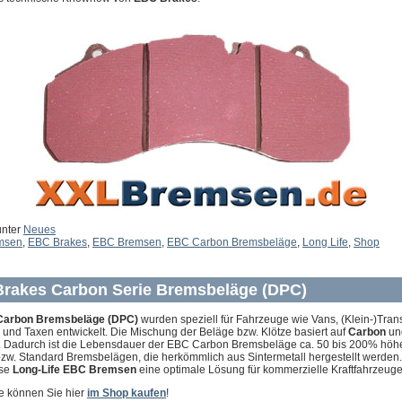
unter
Neues
msen
,
EBC Brakes
,
EBC Bremsen
,
EBC Carbon Bremsbeläge
,
Long Life
,
Shop
rakes Carbon Serie Bremsbeläge (DPC)
arbon Bremsbeläge (DPC)
wurden speziell für Fahrzeuge wie Vans, (Klein-)Trans
 und Taxen entwickelt. Die Mischung der Beläge bzw. Klötze basiert auf
Carbon
und
r. Dadurch ist die Lebensdauer der EBC Carbon Bremsbeläge ca. 50 bis 200% höhe
 bzw. Standard Bremsbelägen, die herkömmlich aus Sintermetall hergestellt werden
ese
Long-Life EBC Bremsen
eine optimale Lösung für kommerzielle Kraftfahrzeuge
e können Sie hier
im Shop kaufen
!