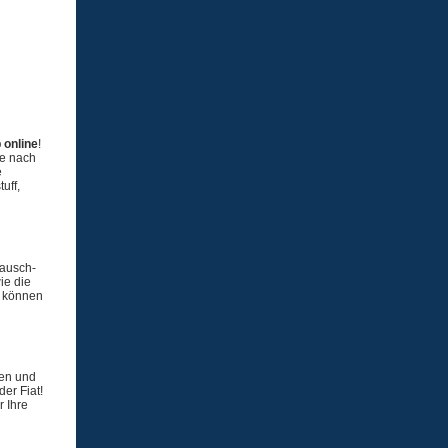
online
!
je nach
e
uff,
tausch-
ie die
l können
ben und
er Fiat!
 Ihre