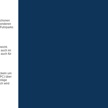
 schonen
esonderen
 Fuhrparks
reicht.
 auch im
 auch für
ckeln um
DPC) über
Beläge
ch wird