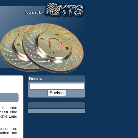
Finden:
ehr hohen
msen
eine
echte
Long
sbesondere
halten und