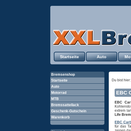
Startseite
Auto
Mo
Bremsenshop
Du bist hier
Startseite
Auto
EBC C
Motorrad
MTB
EBC Car
Bremssattellack
Kohlensto
extrem la
Geschenk-Gutschein
Life Bre
Warenkorb
EBC Carb
für das T
zeigen da