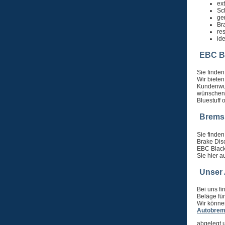
ex
Sc
ge
Br
re
id
EBC B
Sie finde
Wir bieten
Kundenwun
wünschen,
Bluestuff 
Brems
Sie finden
Brake Dis
EBC Black
Sie hier 
Unser
Bei uns f
Beläge für
Wir könne
Autobre
abgelegt 