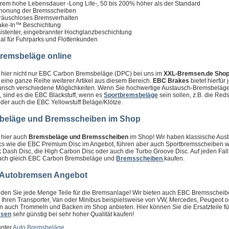
trem hohe Lebensdauer -Long Life-, 50 bis 200% höher als der Standard
honung der Bremsscheiben
räuschloses Bremsverhalten
ake-In™ Beschichtung
sistenter, eingebrannter Hochglanzbeschichtung
eal für Fuhrparks und Flottenkunden
remsbeläge online
n hier nicht nur EBC Carbon Bremsbeläge (DPC) bei uns im
XXL-Bremsen.de Shop 
 eine ganze Reihe weiterer Artikel aus diesem Bereich.
EBC Brakes
bietet hierfür 
sch verschiedene Möglichkeiten. Wenn Sie hochwertige Austausch-Bremsbeläg
 sind es die EBC Blackstuff, wenn es
Sportbremsbeläge
sein sollen, z.B. die Redst
oder auch die EBC Yellowstuff Beläge/Klötze.
beläge und Bremsscheiben im Shop
 hier auch
Bremsbeläge und Bremsscheiben
im Shop! Wir haben klassische Aus
cs wie die EBC Premium Disc im Angebot, führen aber auch Sportbremsscheiben w
 Dash Disc, die High Carbon Disc oder auch die Turbo Groove Disc. Auf jeden Fal
auch gleich EBC Carbon Bremsbeläge und
Bremsscheiben
kaufen.
 Autobremsen Angebot
inden Sie jede Menge Teile für die Bremsanlage! Wir bieten auch EBC Bremsschei
 Ihren Transporter, Van oder Minibus beispielsweise von VW, Mercedes, Peugeot od
n auch Trommeln und Backen im Shop anbieten. Hier können Sie die Ersatzteile für
msen
sehr günstig bei sehr hoher Qualität kaufen!
unter
Auto Bremsbeläge