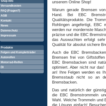
Shop Info
unserem Online Shop!
Versandkosten
Warum gerade Bremsen von E
FAQ (Fragen?)
Hand. Bei EBC Bremstr
AGB
Qualitätsprodukte. Die Tromm
Kontakt
Rohlingen angefertigt, EBC m
News
werden nur mordernste Maschi
Datenschutz
präzise und die EBC Bremstro
Impressum
das Auswuchten erfolgt sehr
Qualität für absolut sichere B
Produkte
Auch die EBC Bremsbacken 
Felgen und Kompletträder
Bremsen frei von Giftstoffen 
Autoreifen
EBC Bremsbacken sind natür
Motorrad-Reifen
optimiert. Aber nicht nur das
Öl
an! Ihre Felgen werden es Ih
Bremsstaub nicht so an de
Bremsbacken.
Das und natürlich der günsti
die EBC Bremstrommeln und
Wahl. Welche Trommeln und Ba
die Lösung einfach! Besuchen