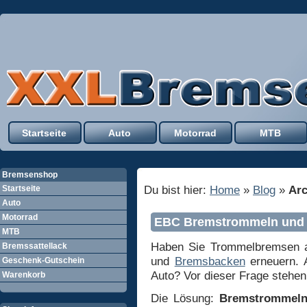
Startseite
Auto
Motorrad
MTB
Bremsenshop
Du bist hier:
Home
»
Blog
»
Ar
Startseite
Auto
Motorrad
EBC Bremstrommeln und 
MTB
Haben Sie Trommelbremsen 
Bremssattellack
und
Bremsbacken
erneuern. A
Geschenk-Gutschein
Auto? Vor dieser Frage stehen
Warenkorb
Die Lösung:
Bremstrommeln