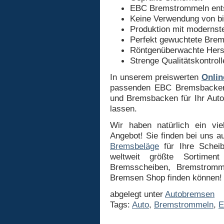
EBC Bremstrommeln ents
Keine Verwendung von bil
Produktion mit modernst
Perfekt gewuchtete Bre
Röntgenüberwachte Hers
Strenge Qualitätskontroll
In unserem preiswerten
Onli
passenden EBC Bremsbacken
und Bremsbacken für Ihr Auto
lassen.
Wir haben natürlich ein vi
Angebot! Sie finden bei uns 
Bremsbeläge
für Ihre Schei
weltweit größte Sortimen
Bremsscheiben, Bremstrom
Bremsen Shop finden können!
abgelegt unter
Autobremsen
Tags:
Auto
,
Bremstrommeln
,