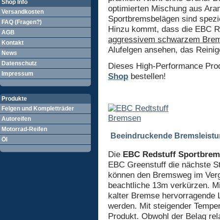
Shop Info
optimierten Mischung aus Ara
Versandkosten
Sportbremsbelägen sind spezi
FAQ (Fragen?)
Hinzu kommt, dass die EBC R
AGB
aggressivem schwarzem Brem
Kontakt
Alufelgen ansehen, das Reinigen
News
Datenschutz
Dieses High-Performance Prod
Impressum
Shop
bestellen!
Produkte
Felgen und Kompletträder
Autoreifen
Motorrad-Reifen
Beeindruckende Bremsleist
Öl
Die
EBC Redstuff Sportbrem
EBC Greenstuff die nächste S
können den Bremsweg im Vergl
beachtliche 13m verkürzen. M
kalter Bremse hervorragende 
werden. Mit steigender Temper
Produkt. Obwohl der Belag rela