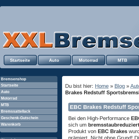
Startseite
Auto
Motorrad
MTB
Bremsenshop
Du bist hier:
Home
»
Blog
»
Aut
Startseite
Brakes Redstuff Sportsbrems
Auto
Motorrad
MTB
EBC Brakes Redstuff Spo
Bremssattellack
Bei den High-Performance
EB
Geschenk-Gutschein
sich um
bremsstaubreduzier
Warenkorb
Produkt von
EBC Brakes
wurd
prämiert. Nicht ohne Grund! D