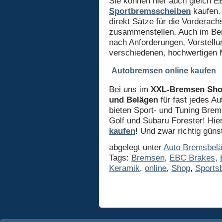
Sie können hier auch gleich 
Sportbremsscheiben
kaufen.
direkt Sätze für die Vorderac
zusammenstellen. Auch im Ber
nach Anforderungen, Vorstell
verschiedenen, hochwertigen 
Autobremsen online kaufen
Bei uns im
XXL-Bremsen Sh
und Belägen
für fast jedes A
bieten Sport- und Tuning Brem
Golf und Subaru Forester! Hi
kaufen
! Und zwar richtig günst
abgelegt unter
Auto Bremsbel
Tags:
Bremsen
,
EBC Brakes
,
Keramik
,
online
,
Shop
,
Sports