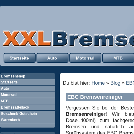
Startseite
Auto
Motorrad
MTB
Bremsenshop
Du bist hier:
Home
»
Blog
»
EB
Startseite
Auto
Motorrad
EBC Bremsenreiniger
MTB
Vergessen Sie bei der Best
Bremssattellack
Bremsenreiniger
! Wir biet
Geschenk-Gutschein
Dose=400ml) zum fachgerech
Warenkorb
Bremsen und natürlich au
Sprühsystem des EBC Bremsen