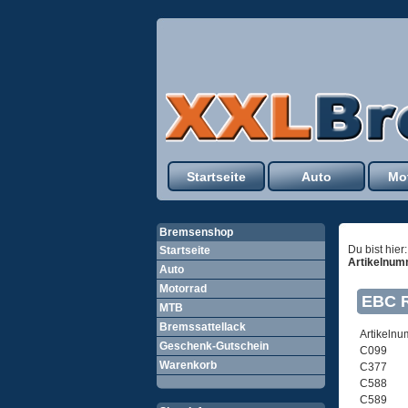
Startseite
Auto
Mo
Bremsenshop
Du bist hier
Startseite
Artikelnu
Auto
Motorrad
EBC R
MTB
Bremssattellack
Artikeln
Geschenk-Gutschein
C099
Warenkorb
C377
C588
C589