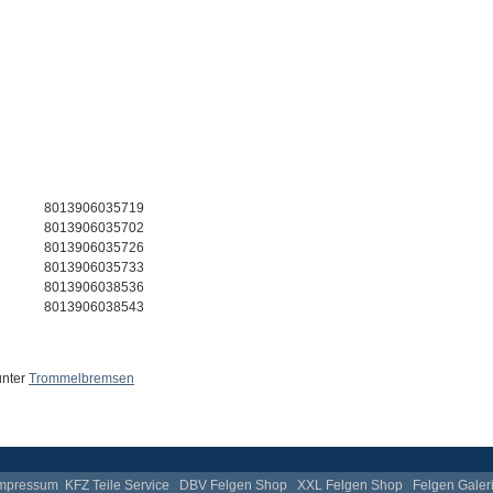
8013906035719
8013906035702
8013906035726
8013906035733
8013906038536
8013906038543
unter
Trommelbremsen
mpressum
KFZ Teile Service
DBV Felgen Shop
XXL Felgen Shop
Felgen Galer