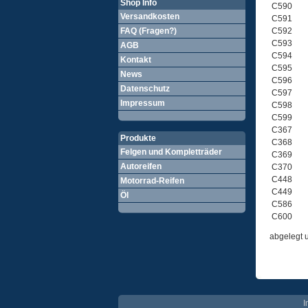
Shop Info
C590
Versandkosten
C591
FAQ (Fragen?)
C592
C593
AGB
C594
Kontakt
C595
News
C596
Datenschutz
C597
Impressum
C598
C599
C367
Produkte
C368
Felgen und Kompletträder
C369
Autoreifen
C370
C448
Motorrad-Reifen
C449
Öl
C586
C600
abgelegt 
I