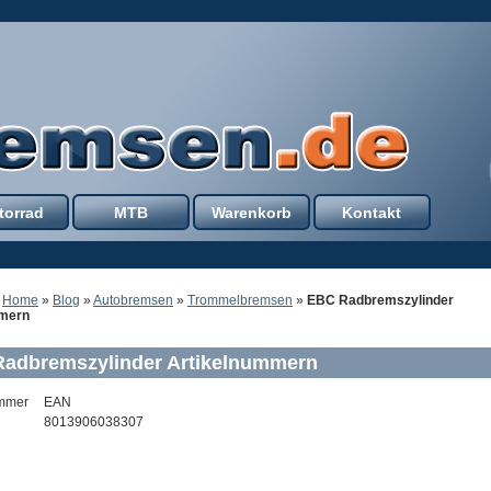
torrad
MTB
Warenkorb
Kontakt
:
Home
»
Blog
»
Autobremsen
»
Trommelbremsen
»
EBC Radbremszylinder
mmern
adbremszylinder Artikelnummern
ummer
EAN
8013906038307